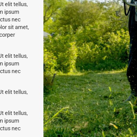
 elit tellus,
em ipsum
luctus nec
or sit amet,
mcorper
 elit tellus,
em ipsum
luctus nec
 elit tellus,
 elit tellus,
em ipsum
luctus nec